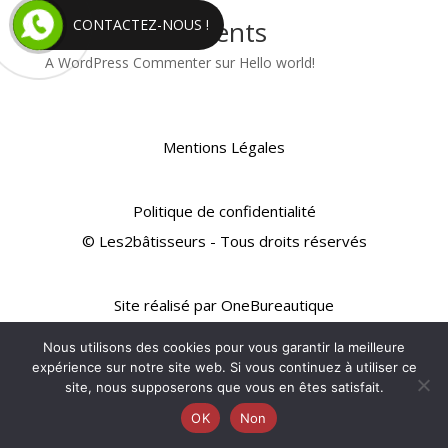
Recent Comments
CONTACTEZ-NOUS !
A WordPress Commenter
sur
Hello world!
Mentions Légales
Politique de confidentialité
© Les2bâtisseurs - Tous droits réservés
Site réalisé par OneBureautique
Nous utilisons des cookies pour vous garantir la meilleure
expérience sur notre site web. Si vous continuez à utiliser ce
site, nous supposerons que vous en êtes satisfait.
OK
Non